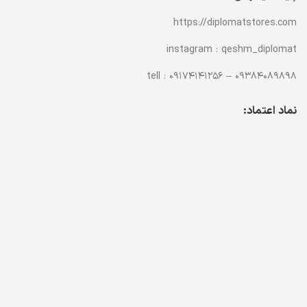
https://diplomatstores.com
instagram : qeshm_diplomat
tell : 09174141256 – 09384089898
نماد اعتماد: