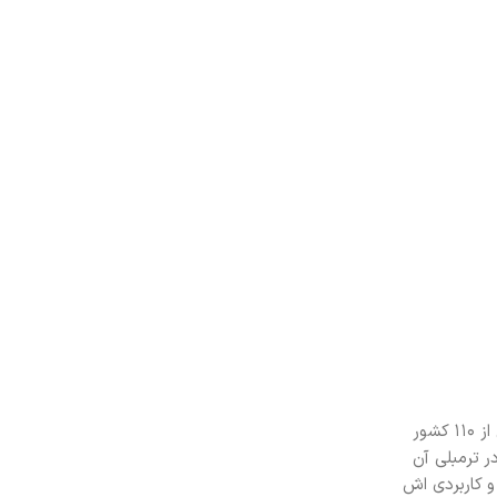
– برند دلسی به واسطه طراحی‌های نوآورانه و مد روز خود بین طراحان و مردم شناخته می‌شود. امروزه می توان برند دلسی را در پنج قاره و بیش از 110 کشور
بق آمارهای مرکز جهانی فروش هر 10 ثانیه یک چمدان از برند دلسی به فروش می رود. مجموعه کیف‌ها و چمدان های DELSEY در ترمبلی آن
و کاربردی اش