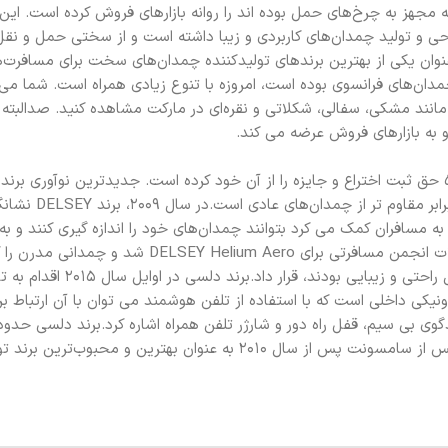
خط چمدان‌های سخت را که مجهز به چرخ‌های حمل بوده اند را روانه بازارهای فروش کرده است. 
راحی و تولید چمدان‌های کاربردی و زیبا داشته است و از سختی حمل و نقل
وان یکی از بهترین برندهای تولیدکننده چمدان‌های سخت برای مسافرت‌ه
ن‌های فرانسوی بوده است، امروزه با تنوع زیادی همراه است. شما می 
نند مشکی، سفالی، شکلاتی و نقره‌ای در مارکت مشاهده کنید. صدالبته ا
و به بازارهای فروش عرضه می کند.
– برند دلسی به نوآوری و طراحی‌های روز خود معروف است و حدود 50 حق ثبت اختراع و جایزه را از آن خود کرده است. جدیدترین 
Helium Fusion L ثبت کرد، این قابلیت به مسافران کمک می کرد بتوانند چمدان‌های خود را اندازه گیری کنند 
جابجا نمایند.در سال 2013، برند DELSEY برنده جایزه نوآوری محصولات انجمن مسافرتی برای ro
بیرونی سخت بوده است را طراحی کرد و در اختیار مسافرانی که به دنبال راح
 ابزارهای الکترونیکی داخلی است که با استفاده از تلفن هوشمند می توان با آن ارتباط برق
دارد و گردش مالی سالانه او حدود 130 میلیون یورو است و این برند پس از سامسونت پس از سال 2010 به عنوان به