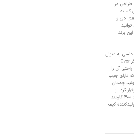
این طراحی در
 کاسته
ای دور و
توانید
ین برند
نوآوری برند دلسی به عنوان
SecuriTech Zip شناخته می‌شود، این چمدان طراحی شده حدود 41 برابر مقاوم تر از چمدان‌های عادی است.در سال 2009، برند DELSEY نشانگر Over
و به راحتی آن را
DELSEY Helium Ae شد و چمدانی مدرن را که دارای جیب
تی و زیبایی بودند، قرار داد.برند دلسی در اوایل سال 2015 اقدام به تولید چمدان
رار کرد. از
جمله مشخصات هوشمند این چمدان می توان به چراغ مکان یاب، بلندگوی بی سیم، قفل راه دور و شارژر تلفن همراه اشاره کرد.برند دلسی حدود 400 کارمند
ترین و محبوب‌ترین برند تولیدکننده کیف