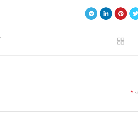
ق
*
ند